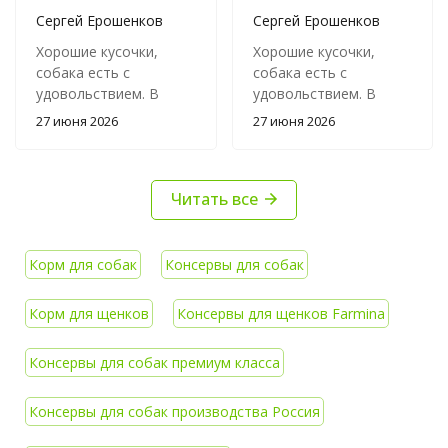
Сергей Ерошенков
Сергей Ерошенков
Хорошие кусочки,
Хорошие кусочки,
собака есть с
собака есть с
удовольствием. В
удовольствием. В
маленьких банках
маленьких банках
27 июня 2026
27 июня 2026
больше на паштет
больше на паштет
похоже. не удобно
похоже. не удобно
есть с маленькой
есть с маленькой
Читать все
мордой :)
мордой :)
Корм для собак
Консервы для собак
Корм для щенков
Консервы для щенков Farmina
Консервы для собак премиум класса
Консервы для собак производства Россия