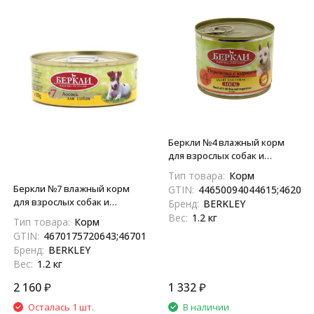
Беркли №4 влажный корм
для взрослых собак и
щенков, перепелка с
Тип товара:
Корм
курицей и овощами - 200 г x
Беркли №7 влажный корм
GTIN:
44650094044615;462020
6 шт
для взрослых собак и
Бренд:
BERKLEY
щенков, лосось - 100 г x 12 шт
Вес:
1.2 кг
Тип товара:
Корм
GTIN:
4670175720643;4670175720650
Бренд:
BERKLEY
Вес:
1.2 кг
2 160
₽
1 332
₽
Осталась 1 шт.
В наличии