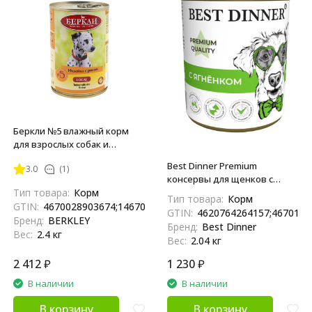
Беркли №5 влажный корм
для взрослых собак и
щенков, индейка с рисом -
Best Dinner Premium
3.0
(1)
400 г x 6 шт
консервы для щенков с
ягненком - 340 г х 6 шт
Тип товара:
Корм
Тип товара:
Корм
GTIN:
4670028903674;14670028903671
GTIN:
4620764264157;4670112
Бренд:
BERKLEY
Бренд:
Best Dinner
Вес:
2.4 кг
Вес:
2.04 кг
2 412
₽
1 230
₽
В наличии
В наличии
В корзину
В корзину