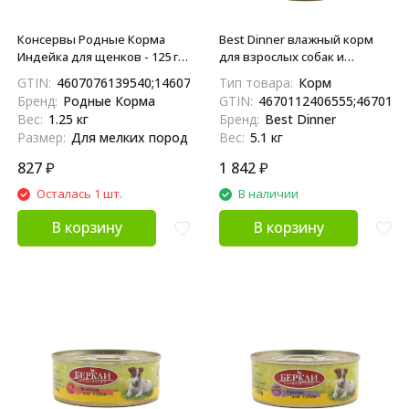
Консервы Родные Корма
Best Dinner влажный корм
Индейка для щенков - 125 г х
для взрослых собак и
10 шт
щенков всех пород с
GTIN:
4607076139540;14607076139547
Тип товара:
Корм
телятиной и тыквой, фарш, в
Бренд:
Родные Корма
GTIN:
4670112406555;4670112
консервах - 850 г х 6 шт
Вес:
1.25 кг
Бренд:
Best Dinner
Размер:
Для мелких пород
Вес:
5.1 кг
827
₽
1 842
₽
Осталась 1 шт.
В наличии
В корзину
В корзину