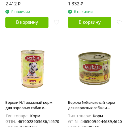
2 412
₽
1 332
₽
В наличии
В наличии
В корзину
В корзину
Беркли №1 влажный корм
Беркли №6 влажный корм
для взрослых собак и
для взрослых собак и
щенков, ягненок с рисом -
щенков, кролик с говядиной
Тип товара:
Корм
Тип товара:
Корм
400 г x 6 шт
и болгарским перцем - 200 г x
GTIN:
4670028903636;14670028903633
GTIN:
44650094044639;462020
6 шт