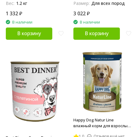
Вес:
1.2 кг
Размер:
Для всех пород
1 332
₽
3 022
₽
В наличии
В наличии
В корзину
В корзину
Happy Dog Natur Line
влажный корм для взрослых
собак и щенков всех пород с
1.0
Отзывов ещё нет