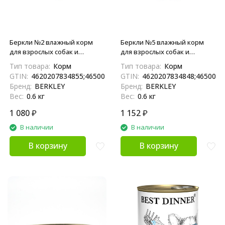
Беркли №2 влажный корм
Беркли №5 влажный корм
для взрослых собак и
для взрослых собак и
щенков всех пород с
щенков всех пород с
Тип товара:
Корм
Тип товара:
Корм
ягненком, в консервах - 100 г
кроликом, в консервах - 100 г
GTIN:
4620207834855;4650094044662
GTIN:
4620207834848;4650094
x 6 шт
x 6 шт
Бренд:
BERKLEY
Бренд:
BERKLEY
Вес:
0.6 кг
Вес:
0.6 кг
1 080
₽
1 152
₽
В наличии
В наличии
В корзину
В корзину