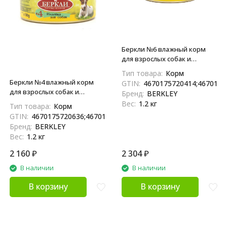
Беркли №6 влажный корм
для взрослых собак и
щенков, телятина - 100 г x 12
Тип товара:
Корм
шт
Беркли №4 влажный корм
GTIN:
4670175720414;4670175
для взрослых собак и
Бренд:
BERKLEY
щенков, индейка - 100 г x 12
Вес:
1.2 кг
Тип товара:
Корм
шт
GTIN:
4670175720636;4670175720704
Бренд:
BERKLEY
Вес:
1.2 кг
2 160
₽
2 304
₽
В наличии
В наличии
В корзину
В корзину