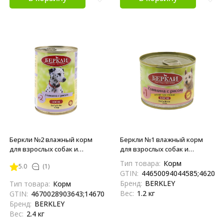
Беркли №2 влажный корм
Беркли №1 влажный корм
для взрослых собак и
для взрослых собак и
щенков, говядина с рисом -
щенков, говядина с рисом -
Тип товара:
Корм
5.0
(1)
400 г x 6 шт
200 г x 6 шт
GTIN:
44650094044585;462020
Бренд:
BERKLEY
Тип товара:
Корм
Вес:
1.2 кг
GTIN:
4670028903643;14670028903640
Бренд:
BERKLEY
Вес:
2.4 кг