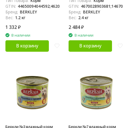
Тип товара:
Корм
Тип товара:
Корм
200 г x 6 шт
и яблоком - 400 г x 6 шт
GTIN:
44650094044592;4620207834947;4650094044594
GTIN:
4670028903681;1467002
Бренд:
BERKLEY
Бренд:
BERKLEY
Вес:
1.2 кг
Вес:
2.4 кг
1 332
₽
2 484
₽
В наличии
В наличии
В корзину
В корзину
Беркли №3 влажный корм
Беркли №7 влажный корм