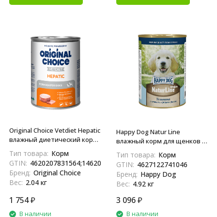
Original Choice Vetdiet Hepatic
Happy Dog Natur Line
влажный диетический корм
влажный корм для щенков с
для собак и щенков
телятиной, печенью и
Тип товара:
Корм
Тип товара:
Корм
профилактика болезней
сердцем - 410 г х 12 шт
GTIN:
4620207831564;14620207831561
GTIN:
4627122741046
печени, в консервах - 340 г х
Бренд:
Original Choice
Бренд:
Happy Dog
6 шт
Вес:
2.04 кг
Вес:
4.92 кг
1 754
₽
3 096
₽
В наличии
В наличии