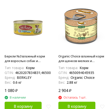
Беркли №3 влажный корм
Organic Сhoice влажный корм
для взрослых собак и
для щенков мелких и
щенков, конина - 100 г x 6 шт
средних пород курочка и
Тип товара:
Корм
Тип товара:
Корм
индейка с ягодами, в
GTIN:
4620207834831;4650094044679
GTIN:
4650094045935
консервах - 240 г х 12 шт
Бренд:
BERKLEY
Бренд:
Organic Choice
Вес:
0.6 кг
Вес:
2.88 кг
1 080
₽
2 904
₽
В наличии
Осталась 1 шт.
В корзину
В корзину