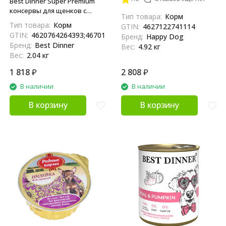
ягненком и рисом - 410 г х 12
Best Dinner Super Premium
шт
консервы для щенков с
Тип товара:
Корм
телятиной - 340 г х 6 шт
Тип товара:
Корм
GTIN:
4627122741114
GTIN:
4620764264393;4670112404834
Бренд:
Happy Dog
Бренд:
Best Dinner
Вес:
4.92 кг
Вес:
2.04 кг
1 818
₽
2 808
₽
В наличии
В наличии
В корзину
В корзину