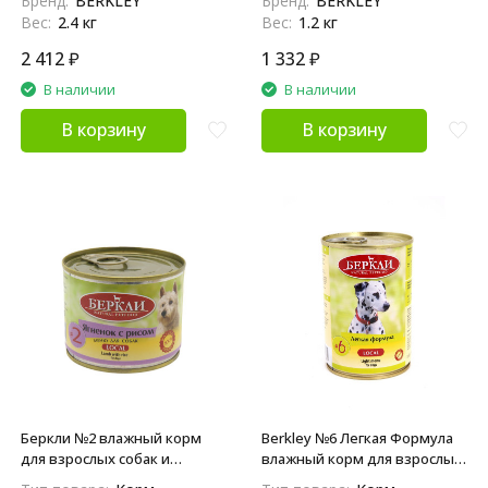
Бренд:
BERKLEY
Бренд:
BERKLEY
Вес:
2.4 кг
Вес:
1.2 кг
2 412
₽
1 332
₽
В наличии
В наличии
В корзину
В корзину
Беркли №2 влажный корм
Berkley №6 Легкая Формула
для взрослых собак и
влажный корм для взрослых
щенков, ягненок с рисом -
собак и щенков, с индейкой