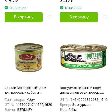
5 707
₽
2 412
₽
В наличии
В наличии
В корзину
В корзину
Беркли №5 влажный корм
Зоогурман влажный корм
для взрослых собак и
для щенков всех пород, с
щенков, конина с ягненком и
нежной телятиной - 100 г x
Тип товара:
Корм
GTIN:
14640001312936;464000
яблоками - 200 г x 6 шт
24 шт
GTIN:
44650094044622;4620207834916;4650094044624
Бренд:
Зоогурман
Бренд:
BERKLEY
Вес:
2.4 кг