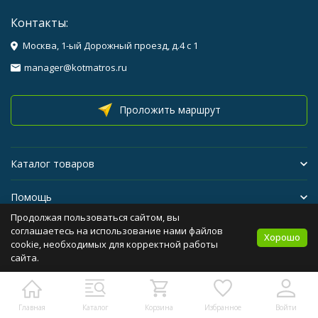
Контакты:
Москва, 1-ый Дорожный проезд, д.4 с 1
manager@kotmatros.ru
Проложить маршрут
Каталог товаров
Помощь
Продолжая пользоваться сайтом, вы
Бренды
соглашаетесь на использование нами файлов
Хорошо
cookie, необходимых для корректной работы
сайта.
Политика персональных данных
Карта сайта
Главная
Каталог
Корзина
Избранное
Войти