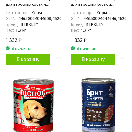
для взрослых собак и
для взрослых собак и
щенков, индейка с грушей -
щенков, индейка с яблоками
Тип товара:
Корм
Тип товара:
Корм
200 г x 6 шт
и отрубями - 200 г x 6 шт
GTIN:
44650094044608;4620207834886;4650094044600
GTIN:
44650094044646;462020
Бренд:
BERKLEY
Бренд:
BERKLEY
Вес:
1.2 кг
Вес:
1.2 кг
1 332
₽
1 332
₽
В наличии
В наличии
В корзину
В корзину