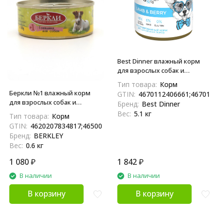
Best Dinner влажный корм
для взрослых собак и
щенков всех пород с
Тип товара:
Корм
ягненком и ягодами, фарш, в
Беркли №1 влажный корм
GTIN:
4670112406661;4670112
консервах - 850 г х 6 шт
для взрослых собак и
Бренд:
Best Dinner
щенков всех пород с
Вес:
5.1 кг
Тип товара:
Корм
говядиной, в консервах - 100
GTIN:
4620207834817;4650094044655
г x 6 шт
Бренд:
BERKLEY
Вес:
0.6 кг
1 080
₽
1 842
₽
В наличии
В наличии
В корзину
В корзину