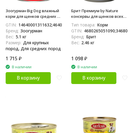
Зоогурман Big Dog влажный
Брит Премиум by Nature
корм для щенков средних и
консервы для щенков всех
крупных пород, с говядиной
пород с телятиной - 410 г х 6
GTIN:
14640001311632;4640001311635
Тип товара:
Корм
- 850 г x 6 шт
шт
Бренд:
Зоогурман
GTIN:
4680265051090;3468026
Вес:
5.1 кг
Бренд:
Брит
Размер:
Для крупных
Вес:
2.46 кг
пород, Для средних пород
1 715
₽
1 098
₽
В наличии
В наличии
В корзину
В корзину