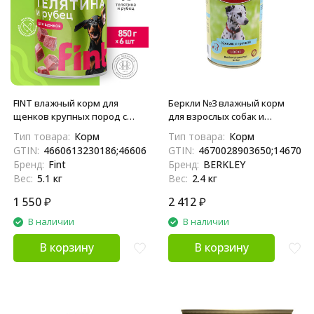
FINT влажный корм для
Беркли №3 влажный корм
щенков крупных пород с
для взрослых собак и
телятиной и рубцом, в
щенков, кролик с гречкой -
Тип товара:
Корм
Тип товара:
Корм
консервах - 850 г
400 г x 6 шт
GTIN:
4660613230186;4660613230094
GTIN:
4670028903650;1467002
Бренд:
Fint
Бренд:
BERKLEY
Вес:
5.1 кг
Вес:
2.4 кг
1 550
₽
2 412
₽
В наличии
В наличии
В корзину
В корзину