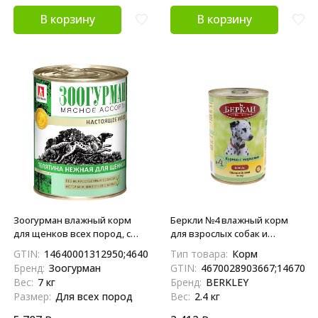
В корзину
В корзину
Зоогурман влажный корм
Беркли №4 влажный корм
для щенков всех пород, с
для взрослых собак и
нежной телятиной - 350 г x
щенков, курица с морковью
GTIN:
14640001312950;4640001312953
Тип товара:
Корм
20 шт
- 400 г x 6 шт
Бренд:
Зоогурман
GTIN:
4670028903667;1467002
Вес:
7 кг
Бренд:
BERKLEY
Размер:
Для всех пород
Вес:
2.4 кг