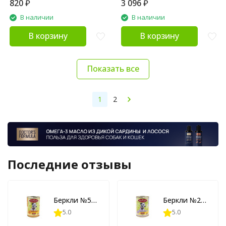
820
₽
3 096
₽
В наличии
В наличии
В корзину
В корзину
Показать все
1
2
Последние отзывы
Беркли №5 влажный корм для взрослых собак и щенков, индейка с рисом - 400 г x 6 шт
Беркли №2 влажный корм для взрослых собак и щенков, говядина с рисом - 400 г x 6 шт
5.0
5.0