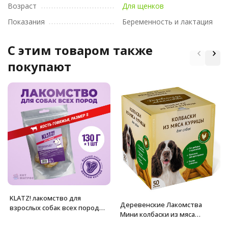
Возраст
Для щенков
Показания
Беременность и лактация
C этим товаром также
покупают
KLATZ! лакомство для
Деревенские Лакомства
взрослых собак всех пород
Мини колбаски из мяса
"Кость говяжья" S, 1 шт - 130 г
курицы для собак - 8 г х 50 шт