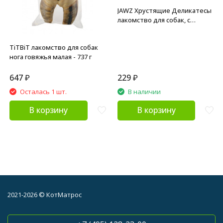
JAWZ Хрустящие Деликатесы
лакомство для собак, с
говядиной и курицей - 35 г
TiTBiT лакомство для собак
нога говяжья малая - 737 г
647
₽
229
₽
Осталась 1 шт.
В наличии
В корзину
В корзину
2021-2026 © КотМатрос