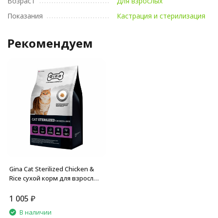
Возраст
Для взрослых
Показания
Кастрация и стерилизация
Рекомендуем
Gina Cat Sterilized Chicken &
Rice сухой корм для взрослых
стерилизованных кошек с
курицей и рисом - 1 кг
1 005
₽
В наличии