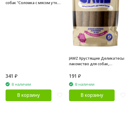
собак "Соломка с мясом утки",
70 г
JAWZ Хрустящие Деликатесы
лакомство для собак,
говяжье легкое - 35 г
341
₽
191
₽
В наличии
В наличии
В корзину
В корзину