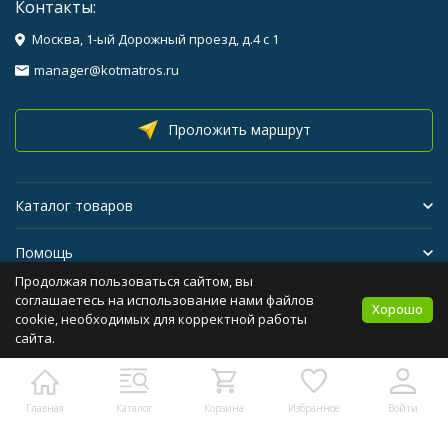
Контакты:
Москва, 1-ый Дорожный проезд, д.4 с 1
manager@kotmatros.ru
Проложить маршрут
Каталог товаров
Помощь
Продолжая пользоваться сайтом, вы
Бренды
соглашаетесь на использование нами файлов
Хорошо
cookie, необходимых для корректной работы
сайта.
Политика персональных данных
Карта сайта
Главная
Каталог
Корзина
Избранное
Войти