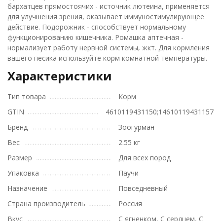
бархатцев прямостоячих - источник лютеина, применяется
для улучшения зрения, оказывает иммуностимулирующее
действие. Подорожник - способствует нормальному
функционированию кишечника. Ромашка аптечная -
нормализует работу нервной системы, жкт. Для кормления
вашего пёсика используйте корм комнатной температуры.
Характеристики
Тип товара
Корм
GTIN
4610119431150;14610119431157
Бренд
Зоогурман
Вес
2.55 кг
Размер
Для всех пород
Упаковка
Паучи
Назначение
Повседневный
Страна производитель
Россия
Вкус
С ягненком, С сердцем, С