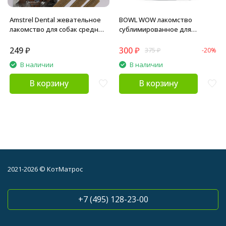
Amstrel Dental жевательное
BOWL WOW лакомство
лакомство для собак средних
сублимированное для
пород, размер M - 150 г
взрослых собак и щенков
всех пород, легкое говяжье -
249
₽
300
₽
375
₽
-20%
30 г
В наличии
В наличии
В корзину
В корзину
2021-2026 © КотМатрос
+7 (495) 128-23-00