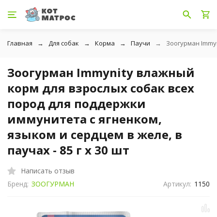
Главная
Для собак
Корма
Паучи
Зоогурман Immyn
Зоогурман Immynity влажный
корм для взрослых собак всех
пород для поддержки
иммунитета с ягненком,
языком и сердцем в желе, в
паучах - 85 г х 30 шт
Написать отзыв
Бренд:
ЗООГУРМАН
Артикул:
1150