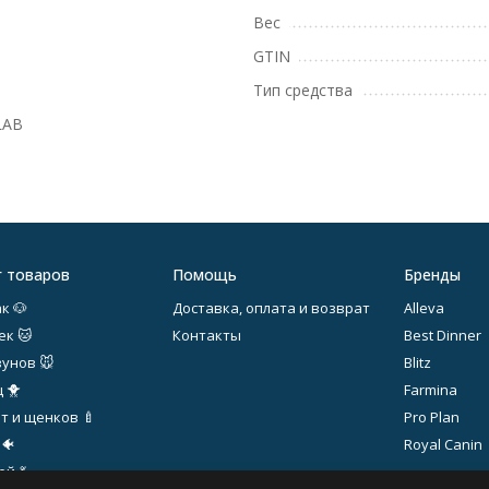
Вес
GTIN
Тип средства
LAB
г товаров
Помощь
Бренды
к 🐶
Доставка, оплата и возврат
Alleva
ек 🐱
Контакты
Best Dinner
зунов 🐭
Blitz
 🐥
Farmina
т и щенков 🍼
Pro Plan
 🐠
Royal Canin
й 💃