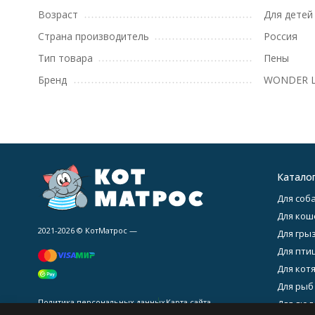
Возраст
Для детей
Страна производитель
Россия
Тип товара
Пены
Бренд
WONDER 
Катало
Для соба
Для кош
2021-2026 © КотМатрос —
Для гры
Для птиц
Для котя
Для рыб
Политика персональных данных
Карта сайта
Для люде