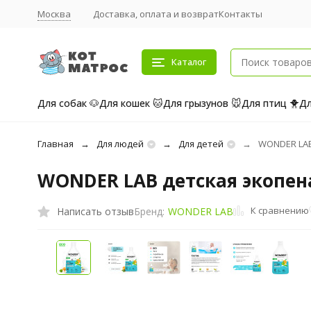
Москва
Доставка, оплата и возврат
Контакты
Каталог
Для собак 🐶
Для кошек 🐱
Для грызунов 🐭
Для птиц 🐥
Дл
Главная
Для людей
Для детей
WONDER LAB 
WONDER LAB детская экопена
К сравнению
Написать отзыв
Бренд:
WONDER LAB