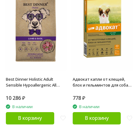
Best Dinner Holistic Adult
Адвокат капли от клещей,
Sensible Hypoallergenic All
блох и гельминтов для собак
Breeds Lamb&Basil сухой корм
весом до 4 кг - 1 пипетка
для взрослых собак с
10 286
₽
778
₽
ягненком и базиликом - 12 кг
В наличии
В наличии
В корзину
В корзину