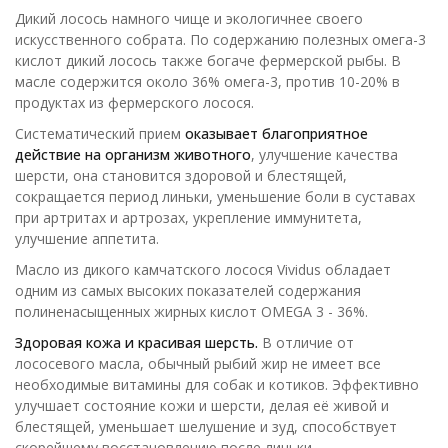
Дикий лосось намного чище и экологичнее своего
искусственного собрата. По содержанию полезных омега-3
кислот дикий лосось также богаче фермерской рыбы. В
масле содержится около 36% омега-3, против 10-20% в
продуктах из фермерского лосося.
Систематический прием
оказывает благоприятное
действие на организм животного
, улучшение качества
шерсти, она становится здоровой и блестящей,
сокращается период линьки, уменьшение боли в суставах
при артритах и артрозах, укрепление иммунитета,
улучшение аппетита.
Масло из дикого камчатского лосося Vividus обладает
одним из самых высоких показателей содержания
полиненасыщенных жирных кислот OMEGA 3 - 36%.
Здоровая кожа и красивая шерсть.
В отличие от
лососевого масла, обычный рыбий жир не имеет все
необходимые витамины для собак и котиков. Эффективно
улучшает состояние кожи и шерсти, делая её живой и
блестящей, уменьшает шелушение и зуд, способствует
скорейшему восстановлению после линьки.