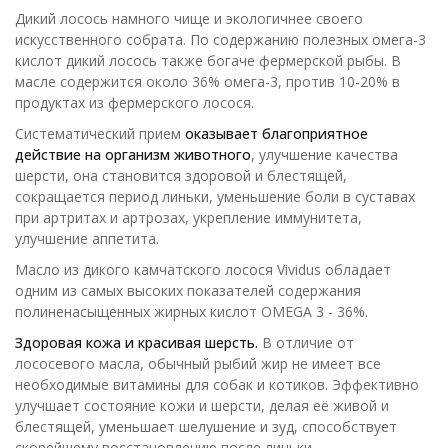
Дикий лосось намного чище и экологичнее своего
искусственного собрата. По содержанию полезных омега-3
кислот дикий лосось также богаче фермерской рыбы. В
масле содержится около 36% омега-3, против 10-20% в
продуктах из фермерского лосося.
Систематический прием
оказывает благоприятное
действие на организм животного
, улучшение качества
шерсти, она становится здоровой и блестящей,
сокращается период линьки, уменьшение боли в суставах
при артритах и артрозах, укрепление иммунитета,
улучшение аппетита.
Масло из дикого камчатского лосося Vividus обладает
одним из самых высоких показателей содержания
полиненасыщенных жирных кислот OMEGA 3 - 36%.
Здоровая кожа и красивая шерсть.
В отличие от
лососевого масла, обычный рыбий жир не имеет все
необходимые витамины для собак и котиков. Эффективно
улучшает состояние кожи и шерсти, делая её живой и
блестящей, уменьшает шелушение и зуд, способствует
скорейшему восстановлению после линьки.