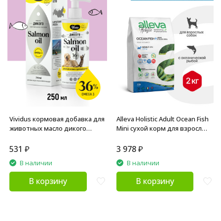
Vividus кормовая добавка для
Alleva Holistic Adult Ocean Fish
животных масло дикого
Mini сухой корм для взрослых
лосося - 250 мл
собак с океанической рыбой,
коноплей и алое вера - 2 кг
531
₽
3 978
₽
В наличии
В наличии
В корзину
В корзину