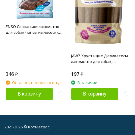
ENSO Слопаньки лакомство
для собак чипсы из лосося с
морковью, размер L - 40 г
JAWZ Хрустящие Деликатесы
лакомство для собак,
говяжий рубец - 35 г
346
₽
197
₽
Осталось несколько штук
В наличии
В корзину
В корзину
2021-2026 © КотМатрос