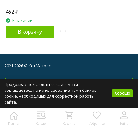
452
₽
В наличии
В корзину
2021-2026 © КотМатрос
+7 (495) 128-23-00
Продолжая пользоваться сайтом, вы
соглашаетесь на использование нами файлов
Хорошо
cookie, необходимых для корректной работы
сайта.
Контакты:
Москва, 1-ый Дорожный проезд, д.4 с 1
manager@kotmatros.ru
Главная
Каталог
Корзина
Избранное
Войти