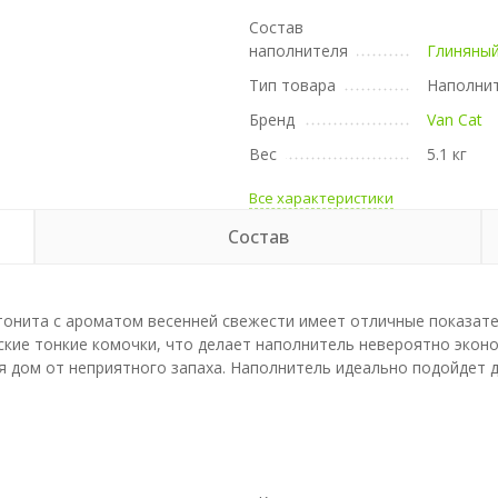
Состав
наполнителя
Глиняны
Тип товара
Наполни
Бренд
Van Cat
Вес
5.1 кг
Все характеристики
Состав
тонита с ароматом весенней свежести имеет отличные показат
оские тонкие комочки, что делает наполнитель невероятно эко
дом от неприятного запаха. Наполнитель идеально подойдет д