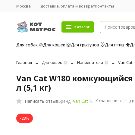
Москва
Доставка, оплата и возврат
Контакты
Каталог
Для собак 🐶
Для кошек 🐱
Для грызунов 🐭
Для птиц 🐥
Дл
Главная
Для кошек
Наполнители
Van Cat
Van Cat W180 комкующийся 
л (5,1 кг)
К сравнению
Написать отзыв
В 
Бренд:
Van Cat
-28%