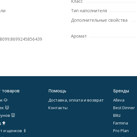
Класс
ели
Тип наполнителя
Дополнительные свойства
Аромат
8099;8699245856439
г товаров
Помощь
Бренды
к 🐶
Доставка, оплата и возврат
Alleva
ек 🐱
Контакты
Best Dinner
зунов 🐭
Blitz
 🐥
Farmina
т и щенков 🍼
Pro Plan