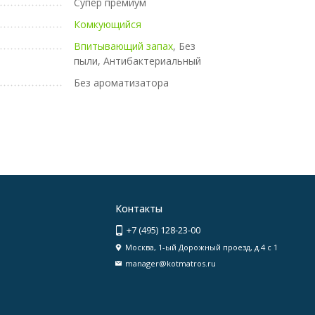
Супер премиум
Комкующийся
Впитывающий запах
, Без
пыли, Антибактериальный
Без ароматизатора
Контакты
+7 (495) 128-23-00
Москва, 1-ый Дорожный проезд, д.4 с 1
manager@kotmatros.ru