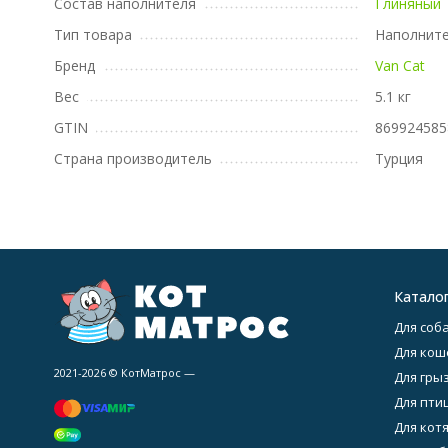
Состав наполнителя
Глиняный
Тип товара
Наполнит
Бренд
Van Cat
Вес
5.1 кг
GTIN
869924585
Страна производитель
Турция
Катало
Для соба
Для кош
2021-2026 © КотМатрос —
Для гры
Для птиц
Для котя