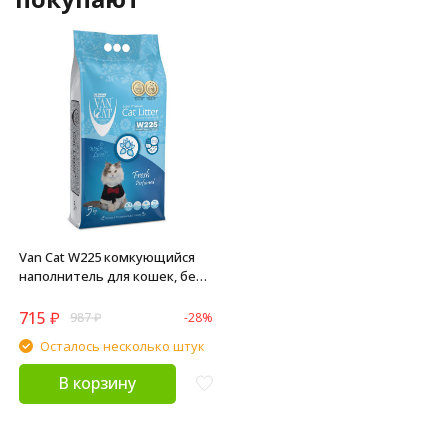
Van Cat W225 комкующийся
наполнитель для кошек, без
пыли, с ароматом весенней
свежести - 5 кг
715
₽
987
₽
-28%
Осталось несколько штук
В корзину