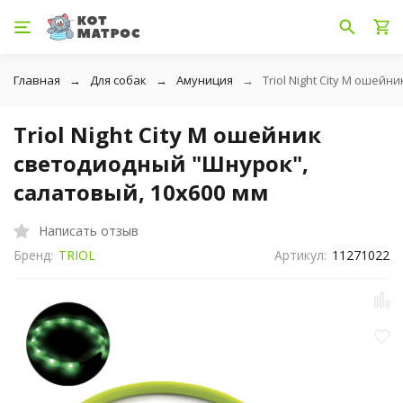
Главная
Для собак
Амуниция
Triol Night City M ошей
Triol Night City M ошейник
светодиодный "Шнурок",
салатовый, 10х600 мм
Написать отзыв
Бренд:
TRIOL
Артикул:
11271022