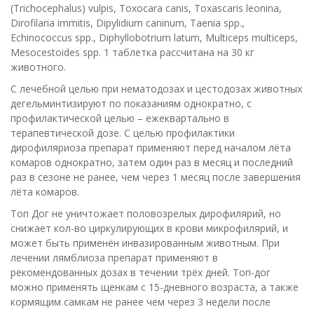
(Trichocephalus) vulpis, Toxocara canis, Toxascaris leonina,
Dirofilaria immitis, Dipylidium caninum, Taenia spp.,
Echinococcus spp., Diphyllobotrium latum, Multiceps multiceps,
Mesocestoides spp. 1 таблетка рассчитана на 30 кг
животного.
С лечебной целью при нематодозах и цестодозах животных
дегельминтизируют по показаниям однократно, с
профилактической целью – ежеквартально в
терапевтической дозе. С целью профилактики
дирофиляриоза препарат применяют перед началом лёта
комаров однократно, затем один раз в месяц и последний
раз в сезоне не ранее, чем через 1 месяц после завершения
лёта комаров.
Топ Дог не уничтожает половозрелых дирофилярий, но
снижает кол-во циркулирующих в крови микрофилярий, и
может быть применён инвазированным животным. При
лечении лямблиоза препарат применяют в
рекомендованных дозах в течении трёх дней. Топ-дог
можно применять щенкам с 15-дневного возраста, а также
кормящим самкам не ранее чем через 3 недели после