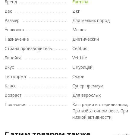
Бренд
Farmina
Вес
2 кг
Размер
Для мелких пород
Упаковка
Мешок
Назначение
Диетический
Страна производитель
Сербия
Линейка
Vet Life
Вкус
С курицей
Тип корма
Сухой
Класс
Супер премиум
Возраст
Для взрослых
Показания
Кастрация и стерилизация,
При избыточном весе, При
низкой активности
C этим товаром также