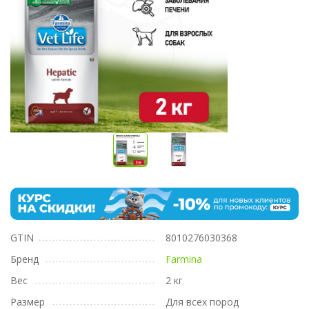
GTIN
8010276030368
Бренд
Farmina
Вес
2 кг
Размер
Для всех пород