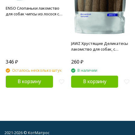
ENSO Слопаньки лакомство
для собак чипсы из лосося с
морковью, размер L - 40 г
JAWZ Хрустящие Деликатесы
лакомство для собак, с
говядиной и индейкой - 35 г
346
₽
260
₽
Осталось несколько штук
В наличии
В корзину
В корзину
2021-2026 © КотМатрос