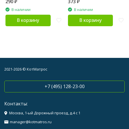
и риса" - 50 г
290
₽
373
₽
В наличии
В наличии
В корзину
В корзину
2021-2026 © КотМатрос
+7 (495) 128-23-00
Контакты:
Москва, 1-ый Дорожный проезд, д.4 с 1
manager@kotmatros.ru