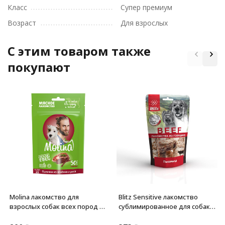
Класс
Супер премиум
Возраст
Для взрослых
C этим товаром также
покупают
Molina лакомство для
Blitz Sensitive лакомство
взрослых собак всех пород и
сублимированное для собак
щенков "Палочки из ягненка
"Пищевод" - 32 г