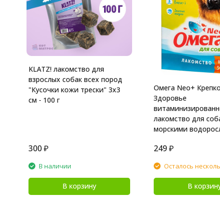
KLATZ! лакомство для
взрослых собак всех пород
Омега Neo+ Крепк
"Кусочки кожи трески" 3х3
Здоровье
см - 100 г
витаминизированн
лакомство для соба
морскими водоросл
таблеток
300
₽
249
₽
В наличии
Осталось нескол
В корзину
В корзин