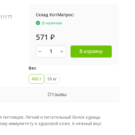
Склад КотМатрос:
811177
В наличии
571
₽
В корзину
Вес
400 г
10 кг
Отзывы
 питомцев. Лёгкий и питательный белок курицы
ому иммунитету и здоровой коже. А нежный вкус