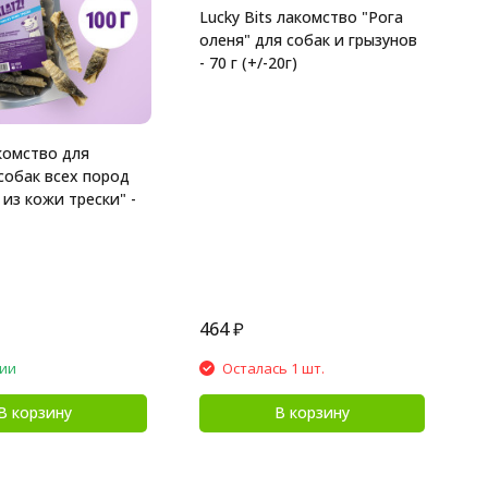
Lucky Bits лакомство "Рога
M
оленя" для собак и грызунов
в
- 70 г (+/-20г)
щ
и
комство для
собак всех пород
 из кожи трески" -
464
₽
2
чии
Осталась 1 шт.
В корзину
В корзину