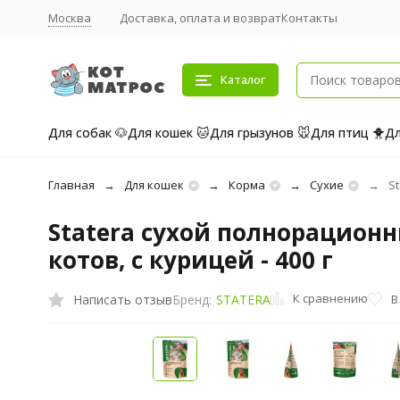
Москва
Доставка, оплата и возврат
Контакты
Каталог
Для собак 🐶
Для кошек 🐱
Для грызунов 🐭
Для птиц 🐥
Дл
Главная
Для кошек
Корма
Сухие
S
Statera сухой полнорацион
котов, с курицей - 400 г
К сравнению
Написать отзыв
В
Бренд:
STATERA