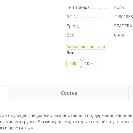
Тип товара
Корм
GTIN
4680188
Бренд
STATERA
Вес
0.4 кг
Все характеристики
Вес
400 г
10 кг
Состав
ов с курицей специально разработан для поддержания здоровья
таминами группы B и минералами, которые способствуют крепк
м и аппетитным!