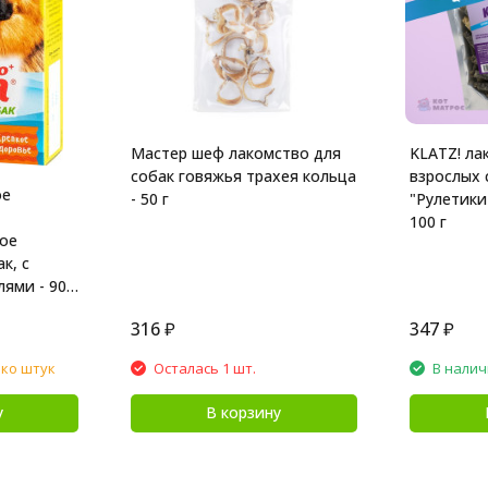
Мастер шеф лакомство для
KLATZ! ла
собак говяжья трахея кольца
взрослых 
ое
- 50 г
"Рулетики
100 г
ое
к, с
ями - 90
316
₽
347
₽
ько штук
Осталась 1 шт.
В нали
у
В корзину