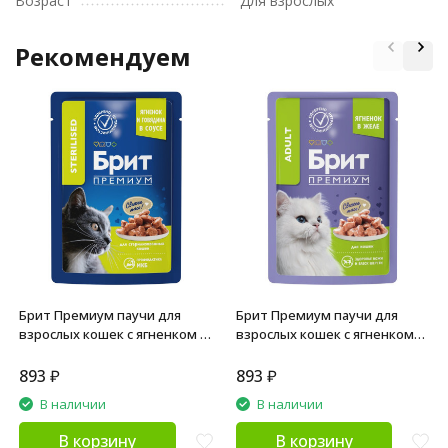
Возраст
Для взрослых
Рекомендуем
Брит Премиум паучи для
Брит Премиум паучи для
взрослых кошек с ягненком и
взрослых кошек с ягненком
говядиной кусочки в соусе -
кусочки в желе - 85 г х 14 шт
85 г х 14 шт
893
₽
893
₽
В наличии
В наличии
В корзину
В корзину