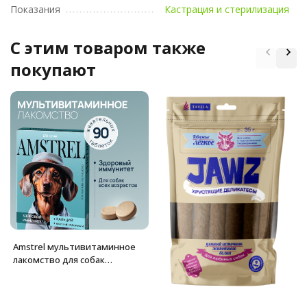
Показания
Кастрация и стерилизация
C этим товаром также
покупают
Amstrel мультивитаминное
лакомство для собак
"Здоровый иммунитет" с
кальцием и морскими
водорослями - 90 таблеток