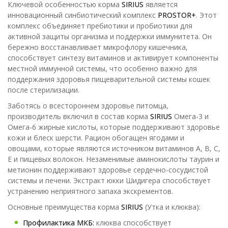
Ключевой особенностью корма
SIRIUS
является
инновационный синбиотический комплекс
PROSTOR+
. Этот
комплекс объединяет пребиотики и пробиотики для
активной защиты организма и поддержки иммунитета. Он
бережно восстанавливает микрофлору кишечника,
способствует синтезу витаминов и активирует компоненты
местной иммунной системы, что особенно важно для
поддержания здоровья пищеварительной системы кошек
после стерилизации.
Заботясь о всестороннем здоровье питомца,
производитель включил в состав корма
SIRIUS
Омега-3 и
Омега-6 жирные кислоты, которые поддерживают здоровье
кожи и блеск шерсти. Рацион обогащен ягодами и
овощами, которые являются источником витаминов A, B, C,
E и пищевых волокон. Незаменимые аминокислоты таурин и
метионин поддерживают здоровье сердечно-сосудистой
системы и печени. Экстракт юкки Шидигера способствует
устранению неприятного запаха экскрементов.
Основные преимущества корма
SIRIUS
(Утка и клюква):
Профилактика МКБ:
клюква способствует