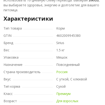
использовать 10-дневную схему перевода. Выбирая
SIRIUS
,
вы выбираете здоровье, энергию и долголетие для вашего
питомца.
Характеристики
Тип товара
Корм
GTIN
4602009945380
Бренд
Sirius
Вес
1.5 кг
Упаковка
Мешок
Назначение
Повседневный
Страна производитель
Россия
Вкус
С уткой, С клюквой
Тип корма
Сухой
Класс
Премиум
Возраст
Для взрослых