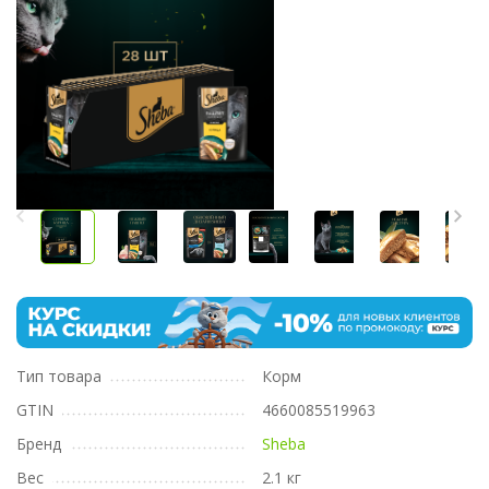
Тип товара
Корм
GTIN
4660085519963
Бренд
Sheba
Вес
2.1 кг