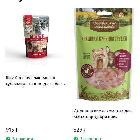
Blitz Sensitive лакомство
сублимированное для собак
"Бычий корень" - 65 г
Деревенские лакомства для
мини-пород Хрящики
куриной грудки - 30 г
915
₽
329
₽
В наличии
В наличии