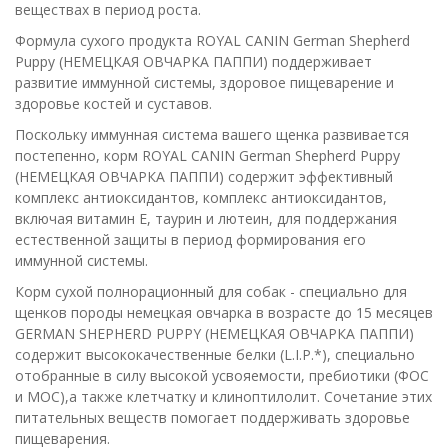
веществах в период роста.
Формула сухого продукта ROYAL CANIN German Shepherd
Puppy (НЕМЕЦКАЯ ОВЧАРКА ПАППИ) поддерживает
развитие иммунной системы, здоровое пищеварение и
здоровье костей и суставов.
Поскольку иммунная система вашего щенка развивается
постепенно, корм ROYAL CANIN German Shepherd Puppy
(НЕМЕЦКАЯ ОВЧАРКА ПАППИ) содержит эффективный
комплекс антиоксидантов, комплекс антиоксидантов,
включая витамин Е, таурин и лютеин, для поддержания
естественной защиты в период формирования его
иммунной системы.
Корм сухой полнорационный для собак - специально для
щенков породы немецкая овчарка в возрасте до 15 месяцев
GERMAN SHEPHERD PUPPY (НЕМЕЦКАЯ ОВЧАРКА ПАППИ)
содержит высококачественные белки (L.I.P.*), специально
отобранные в силу высокой усвояемости, пребиотики (ФОС
и МОС),а также клетчатку и клиноптилолит. Сочетание этих
питательных веществ помогает поддерживать здоровье
пищеварения.