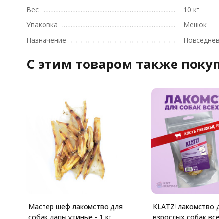
Вес
10 кг
Упаковка
Мешок
Назначение
Повседне
C этим товаром также поку
Мастер шеф лакомство для
KLATZ! лакомство 
собак лапы утиные - 1 кг
взрослых собак вс