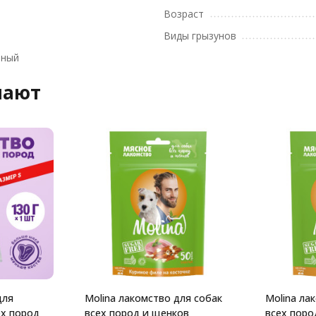
Возраст
Виды грызунов
вный
пают
для
Molina лакомство для собак
Molina ла
ех пород
всех пород и щенков
всех поро