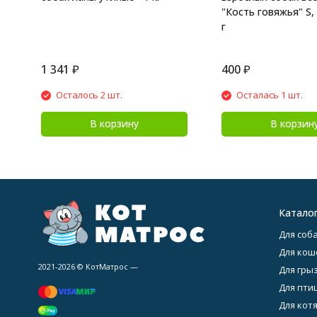
"Кость говяжья" S, 
г
1 341
₽
400
₽
Осталось 2 шт.
Осталась 1 шт.
В корзину
В корзин
Катало
Для соба
Для кош
2021-2026 © КотМатрос —
Для гры
Для птиц
Для котя