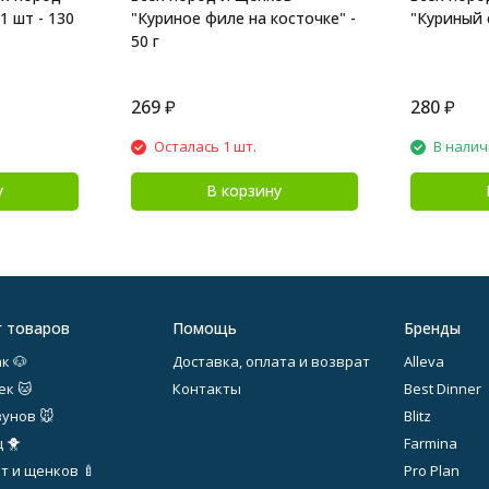
1 шт - 130
"Куриное филе на косточке" -
"Куриный с
50 г
269
₽
280
₽
Осталась 1 шт.
В нали
у
В корзину
г товаров
Помощь
Бренды
к 🐶
Доставка, оплата и возврат
Alleva
ек 🐱
Контакты
Best Dinner
зунов 🐭
Blitz
 🐥
Farmina
т и щенков 🍼
Pro Plan