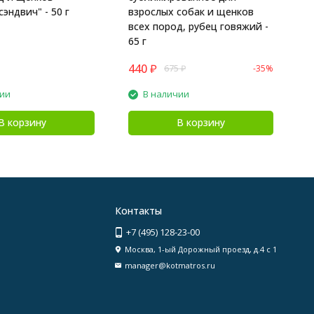
эндвич" - 50 г
взрослых собак и щенков
всех пород, рубец говяжий -
65 г
440
₽
3
675
₽
-35%
чии
В наличии
В корзину
В корзину
Контакты
+7 (495) 128-23-00
Москва, 1-ый Дорожный проезд, д.4 с 1
manager@kotmatros.ru