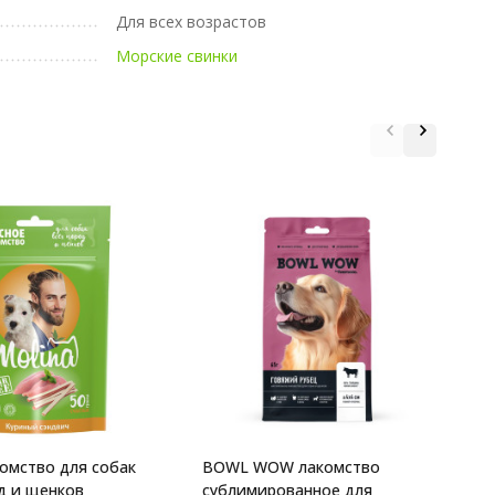
Для всех возрастов
Морские свинки
E
д
и
4
комство для собак
BOWL WOW лакомство
д и щенков
сублимированное для