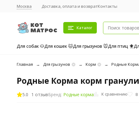
Москва
Доставка, оплата и возврат
Контакты
Каталог
Для собак 🐶
Для кошек 🐱
Для грызунов 🐭
Для птиц 🐥
Дл
Главная
Для грызунов
Корм
Родные Корм
Родные Корма корм гранулир
К сравнению
5.0
1 отзыв
В
Бренд:
Родные корма