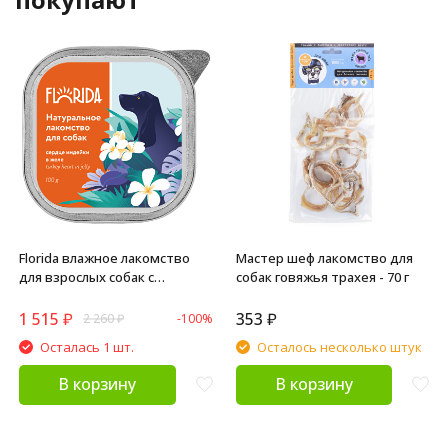
Florida влажное лакомство
Мастер шеф лакомство для
для взрослых собак с
собак говяжья трахея - 70 г
сердцем индейки в желе, в
ламистерах - 100 г х 15 шт
1 515
₽
353
₽
2 260
₽
-100%
Осталась 1 шт.
Осталось несколько штук
В корзину
В корзину