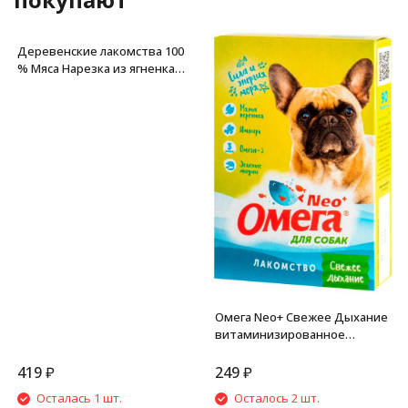
Деревенские лакомства 100
% Мяса Нарезка из ягненка
для щенков - 90 г
Омега Neo+ Свежее Дыхание
витаминизированное
лакомство для собак, с мятой
и имбирем - 90 таблеток
419
₽
249
₽
Осталась 1 шт.
Осталось 2 шт.