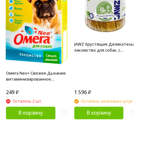
JAWZ Хрустящие Деликатесы
лакомство для собак, с
индейкой - 350 г
Омега Neo+ Свежее Дыхание
витаминизированное
лакомство для собак, с мятой
и имбирем - 90 таблеток
249
₽
1 596
₽
Осталось 2 шт.
Осталось несколько штук
В корзину
В корзину