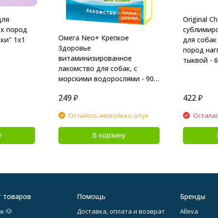
для
Original Ch
ех пород
сублимир
Омега Neo+ Крепкое
ки" 1х1
для собак
Здоровье
пород наг
витаминизированное
тыквой - 6
лакомство для собак, с
морскими водорослями - 90
таблеток
249
₽
422
₽
Осталось несколько штук
Осталас
у
В корзину
г товаров
Помощь
Бренды
к 🐶
Доставка, оплата и возврат
Alleva