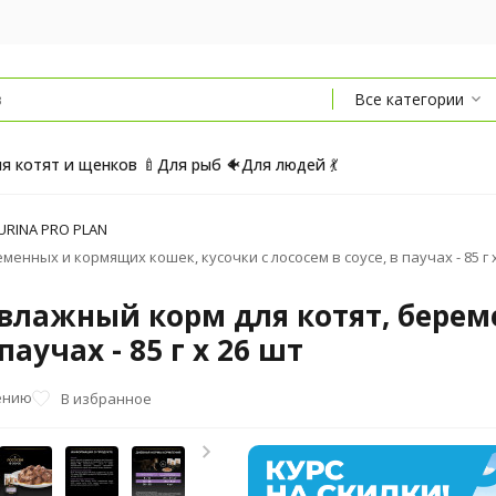
Все категории
я котят и щенков 🍼
Для рыб 🐠
Для людей 💃
URINA PRO PLAN
еменных и кормящих кошек, кусочки с лососем в соусе, в паучах - 85 г 
art влажный корм для котят, бер
паучах - 85 г х 26 шт
ению
В избранное