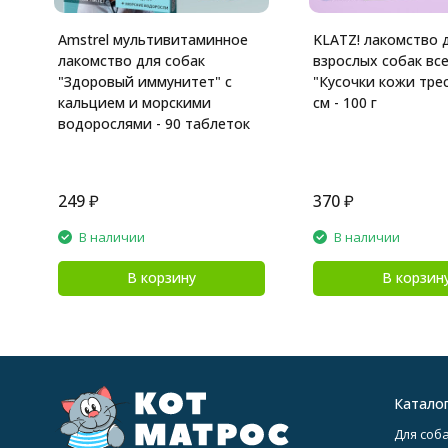
Amstrel мультивитаминное
KLATZ! лакомство 
лакомство для собак
взрослых собак вс
"Здоровый иммунитет" с
"Кусочки кожи трес
кальцием и морскими
см - 100 г
водорослями - 90 таблеток
249
₽
370
₽
В наличии
В наличии
В корзину
В корзин
Катало
Для соба