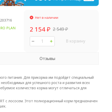
Нет в наличии
1203716
2 154
₽
PRO PLAN
2 549
₽
В корзину
Отзывы
ого питания. Для прикорма им подойдет специальный
необходимых для успешного роста и развития всех
ребуемое количество корма могут отличаться для
T с лососем. Этот полнорационный корм предназначен
шек.