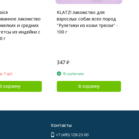
oice
KLATZ! лакомство для
ованное лакомство
взрослых собак всех пород
 мелких и средних
"Рулетики из кожи трески" -
гетсы из индейки с
100 г
0 г
347
₽
1
ь 1 шт.
В наличии
В корзину
В корзину
Контакты
+7 (495) 128-23-00