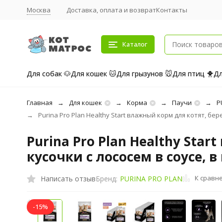
Москва
Доставка, оплата и возврат
Контакты
Каталог
Для собак 🐶
Для кошек 🐱
Для грызунов 🐭
Для птиц 🐥
Дл
Главная
Для кошек
Корма
Паучи
P
Purina Pro Plan Healthy Start влажный корм для котят, бер
Purina Pro Plan Healthy St
кусочки с лососем в соусе, в 
К сравн
Написать отзыв
Бренд:
PURINA PRO PLAN
-15%