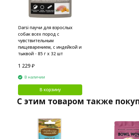
Darsi паучи для взрослых
собак всех пород с
чувствительным
пищеварением, с индейкой и
тыквой - 85 г х 32 шт
1 229
₽
В наличии
В корзину
C этим товаром также поку