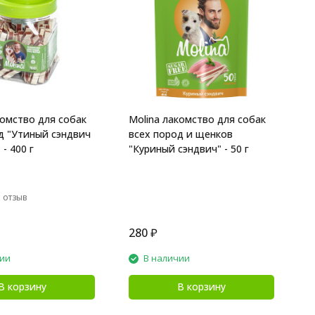
B
с
"
комство для собак
Molina лакомство для собак
д "Утиный сэндвич
всех пород и щенков
 - 400 г
"Куриный сэндвич" - 50 г
 отзыв
280
₽
7
чии
В наличии
В корзину
В корзину