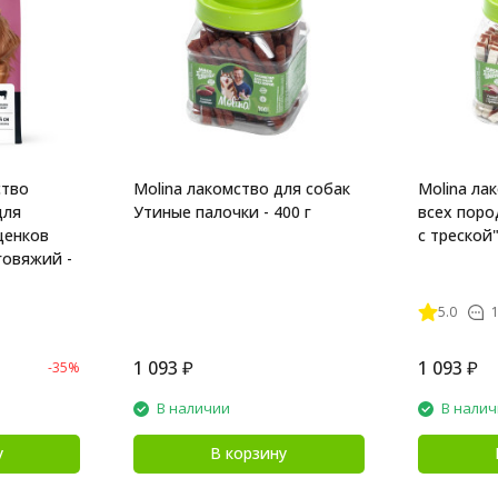
тво
Molina лакомство для собак
Molina ла
для
Утиные палочки - 400 г
всех поро
щенков
с треской"
говяжий -
5.0
1
1 093
₽
1 093
₽
-35%
В наличии
В нали
у
В корзину