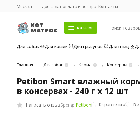
Москва
Доставка, оплата и возврат
Контакты
Каталог
Для собак 🐶
Для кошек 🐱
Для грызунов 🐭
Для птиц 🐥
Дл
Главная
Для собак
Корма
Консервы
Petibon Smart влажный корм
в консервах - 240 г х 12 шт
К сравнению
Написать отзыв
В 
Бренд:
Petibon