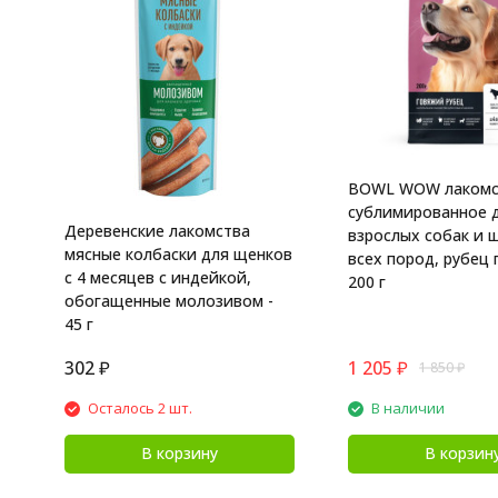
BOWL WOW лакомс
сублимированное 
Деревенские лакомства
взрослых собак и 
мясные колбаски для щенков
всех пород, рубец 
с 4 месяцев с индейкой,
200 г
обогащенные молозивом -
45 г
302
₽
1 205
₽
1 850
₽
Осталось 2 шт.
В наличии
В корзину
В корзин