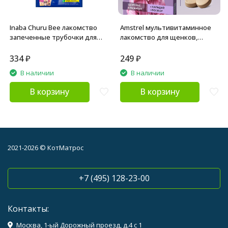
Inaba Churu Bee лакомство
Amstrel мультивитаминное
запеченные трубочки для
лакомство для щенков,
взрослых собак всех пород
беременных и кормящих
для здоровья кожи с
собак "Здоровье и развитие"
334
₽
249
₽
куриным филе - 10 г х 3 шт
с кальцием и фосфором - 90
В наличии
В наличии
таблеток
В корзину
В корзину
2021-2026 © КотМатрос
+7 (495) 128-23-00
Контакты:
Москва, 1-ый Дорожный проезд, д.4 с 1