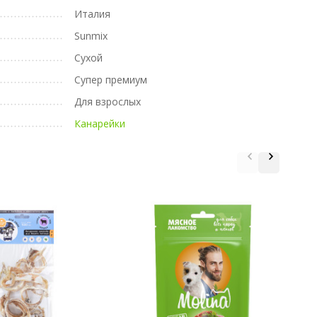
Италия
Sunmix
Сухой
Супер премиум
Для взрослых
Канарейки
J
л
г