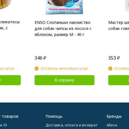
еликатесы
ENSO Слопаньки лакомство
Мастер ш
к, с
для собак чипсы из лосося с
собак говя
яблоком, размер M - 40 г
346
₽
353
₽
ько штук
Осталось несколько штук
Осталос
у
В корзину
г товаров
Помощь
Бренды
к 🐶
Доставка, оплата и возврат
Alleva