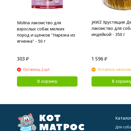
JAWZ Хрустящие Д
Molina лакомство для
лакомство для соба
взрослых собак мелких
индейкой - 350 г
пород и щенков "Нарезка из
ягненка" - 50 г
303
₽
1 596
₽
Осталось 2 шт.
Осталось нескол
В корзину
В корзин
Катало
Для соба