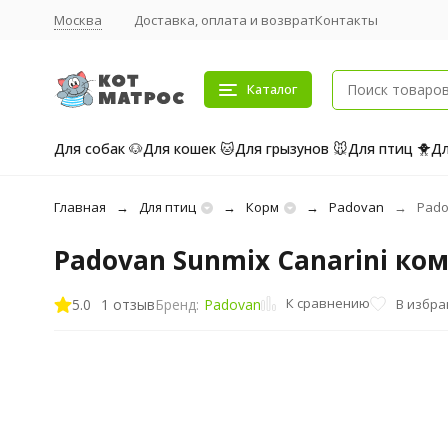
Москва
Доставка, оплата и возврат
Контакты
Каталог
Для собак 🐶
Для кошек 🐱
Для грызунов 🐭
Для птиц 🐥
Дл
Главная
Для птиц
Корм
Padovan
Pado
Padovan Sunmix Canarini ко
К сравнению
5.0
1 отзыв
В избр
Бренд:
Padovan