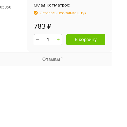
Склад КотМатрос:
005850
Осталось несколько штук
783
₽
В корзину
1
Отзывы