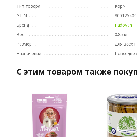
Тип товара
Корм
GTIN
800125400
Бренд
Padovan
Вес
0.85 кг
Размер
Для всех 
Назначение
Повседне
C этим товаром также поку