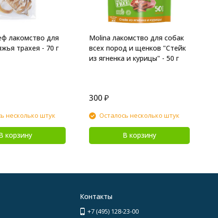
еф лакомство для
Molina лакомство для собак
жья трахея - 70 г
всех пород и щенков "Стейк
из ягненка и курицы" - 50 г
300
₽
1
ь несколько штук
Осталось несколько штук
В корзину
В корзину
Контакты
+7 (495) 128-23-00