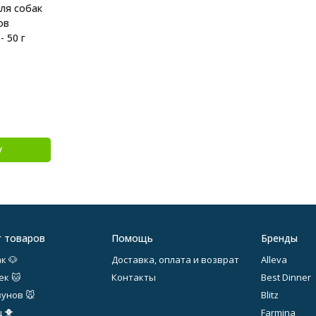
ля собак
ов
- 50 г
у
г товаров
Помощь
Бренды
к 🐶
Доставка, оплата и возврат
Alleva
ек 🐱
Контакты
Best Dinner
зунов 🐭
Blitz
 🐥
Farmina