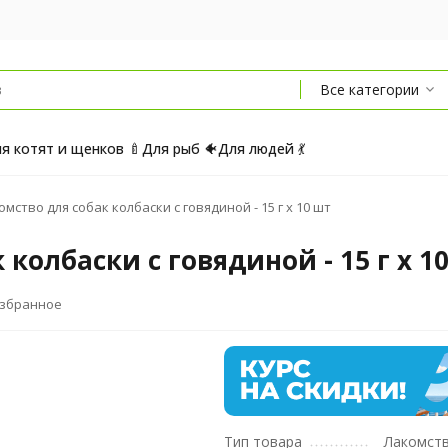
Все категории
я котят и щенков 🍼
Для рыб 🐠
Для людей 💃
мство для собак колбаски с говядиной - 15 г х 10 шт
колбаски с говядиной - 15 г х 1
избранное
Тип товара
Лакомст