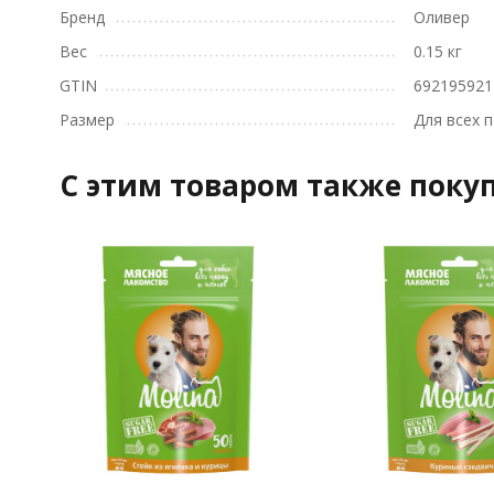
Бренд
Оливер
Вес
0.15 кг
GTIN
692195921
Размер
Для всех 
C этим товаром также поку