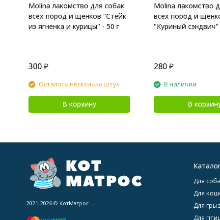
Molina лакомство для собак
Molina лакомство д
всех пород и щенков "Стейк
всех пород и щенк
из ягненка и курицы" - 50 г
"Куриный сэндвич" 
300
₽
280
₽
Осталось несколько штук
В наличии
В корзину
В корзин
Катало
Для соба
Для кош
2021-2026 © КотМатрос —
Для гры
Для птиц