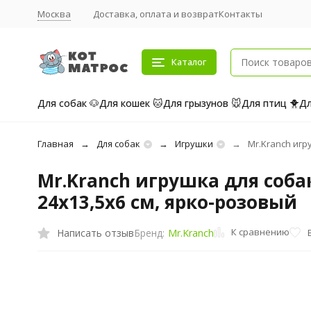
Москва
Доставка, оплата и возврат
Контакты
Каталог
Для собак 🐶
Для кошек 🐱
Для грызунов 🐭
Для птиц 🐥
Дл
Главная
Для собак
Игрушки
Mr.Kranch игр
Mr.Kranch игрушка для соб
24х13,5х6 см, ярко-розовый
К сравнению
Написать отзыв
Бренд:
Mr.Kranch