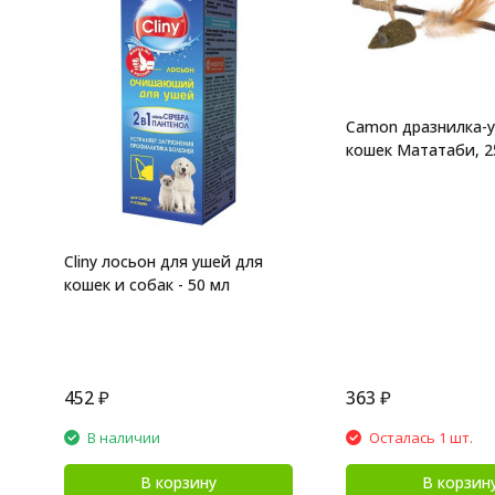
Camon дразнилка-у
кошек Мататаби, 2
Cliny лосьон для ушей для
кошек и собак - 50 мл
452
₽
363
₽
В наличии
Осталась 1 шт.
В корзину
В корзин