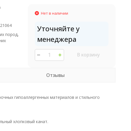
h
Нет в наличии
221064
Уточняйте у
их пород,
менеджера
них
В корзину
Отзывы
прочных гипоаллергенных материалов и стильного
льный хлопковый канат.