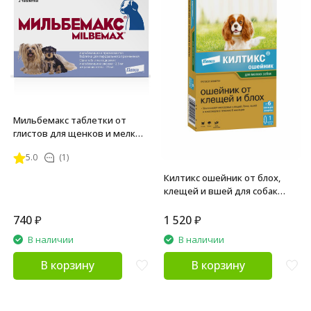
Мильбемакс таблетки от
глистов для щенков и мелких
собак - 2 таблетки
5.0
(1)
Килтикс ошейник от блох,
клещей и вшей для собак
мелких пород - 35 см
740
₽
1 520
₽
В наличии
В наличии
В корзину
В корзину