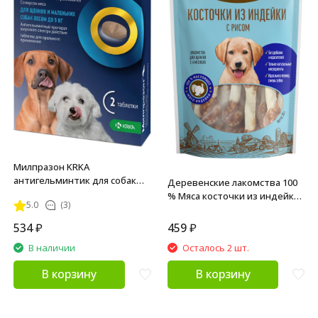
Милпразон KRKA
антигельминтик для собак
Деревенские лакомства 100
мелких пород до 5 кг - 2 шт
% Мяса косточки из индейки
5.0
(3)
с рисом для щенков - 85 г
534
₽
459
₽
В наличии
Осталось 2 шт.
В корзину
В корзину