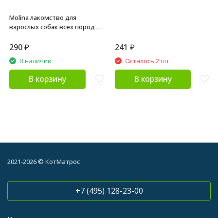
Molina лакомство для
взрослых собак всех пород и
щенков "Палочки из ягненка
и риса" - 50 г
290
₽
241
₽
В наличии
Осталось 2 шт.
В корзину
В корзину
2021-2026 © КотМатрос
+7 (495) 128-23-00