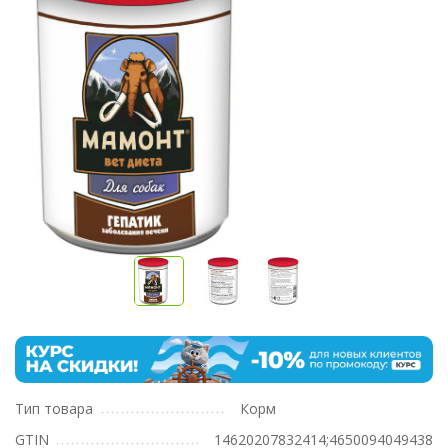
Тип товара
Корм
GTIN
14620207832414;4650094049438