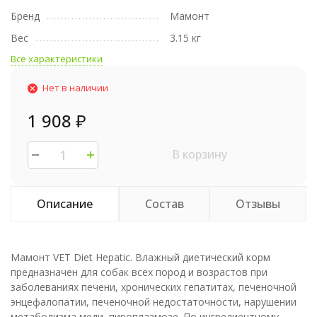
Бренд
Мамонт
Вес
3.15 кг
Все характеристики
Нет в наличии
1 908
₽
В корзину
Описание
Состав
Отзывы
Мамонт VET Diet Hepatic. Влажный диетический корм
предназначен для собак всех пород и возрастов при
заболеваниях печени, хронических гепатитах, печеночной
энцефалопатии, печеночной недостаточности, нарушении
метаболизма меди, пироплазмозе. По ингредиентному