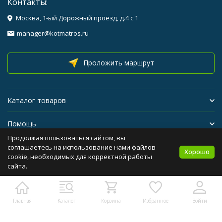
Контакты:
Москва, 1-ый Дорожный проезд, д.4 с 1
manager@kotmatros.ru
Проложить маршрут
Каталог товаров
Помощь
Продолжая пользоваться сайтом, вы
Бренды
соглашаетесь на использование нами файлов
Хорошо
cookie, необходимых для корректной работы
сайта.
Политика персональных данных
Карта сайта
Главная
Каталог
Корзина
Избранное
Войти