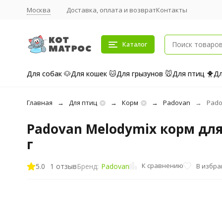
Москва
Доставка, оплата и возврат
Контакты
Каталог
Для собак 🐶
Для кошек 🐱
Для грызунов 🐭
Для птиц 🐥
Дл
Главная
Для птиц
Корм
Padovan
Pado
Padovan Melodymix корм дл
г
К сравнению
5.0
1 отзыв
В избр
Бренд:
Padovan