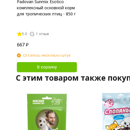
Padovan Sunmix Esotico
комплексный основной корм
для тропических птиц - 850 г
5.0
1 отзыв
667
₽
Осталось несколько штук
В корзину
C этим товаром также поку