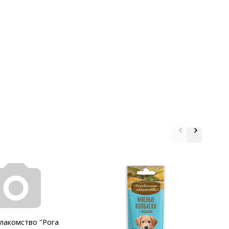
М
с
 лакомство "Рога