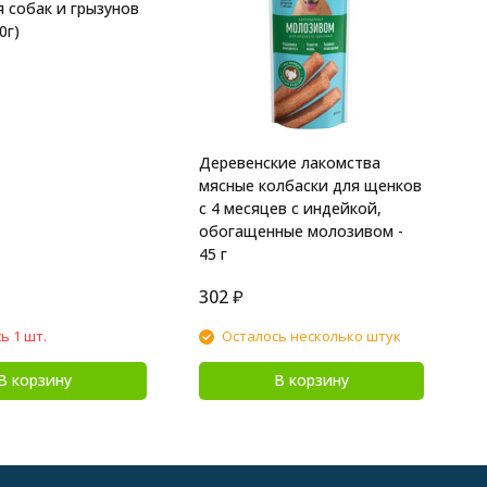
я собак и грызунов
0г)
Деревенские лакомства
мясные колбаски для щенков
с 4 месяцев с индейкой,
обогащенные молозивом -
45 г
302
₽
3
ь 1 шт.
Осталось несколько штук
В корзину
В корзину