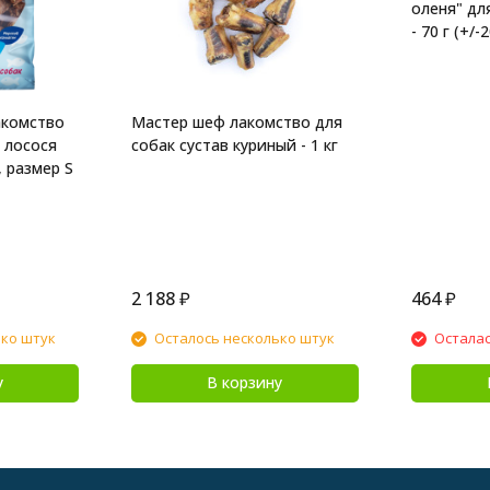
оленя" дл
- 70 г (+/-2
акомство
Мастер шеф лакомство для
 лосося
собак сустав куриный - 1 кг
 размер S
2 188
₽
464
₽
ько штук
Осталось несколько штук
Осталас
у
В корзину