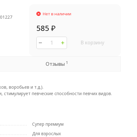
Нет в наличии
001227
585
₽
В корзину
1
Отзывы
в, воробьев и т.д.).
 стимулирует певческие способности певчих видов.
Супер премиум
Для взрослых