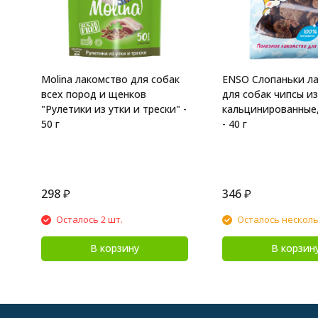
Molina лакомство для собак
ENSO Слопаньки л
всех пород и щенков
для собак чипсы из
"Рулетики из утки и трески" -
кальцинированные,
50 г
- 40 г
298
₽
346
₽
Осталось 2 шт.
Осталось нескол
В корзину
В корзин