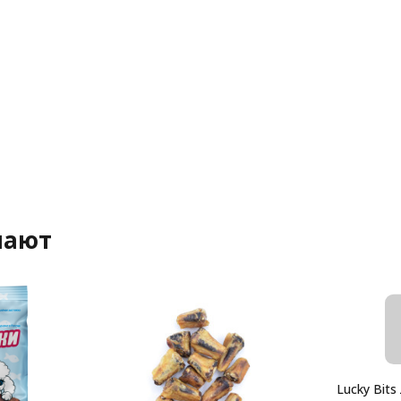
пают
Lucky Bits