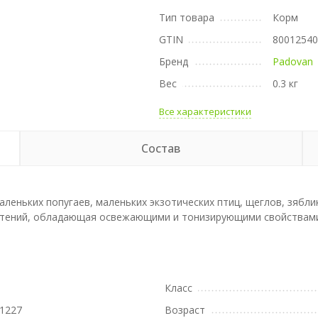
Тип товара
Корм
GTIN
8001254
Бренд
Padovan
Вес
0.3 кг
Все характеристики
Состав
еньких попугаев, маленьких экзотических птиц, щеглов, зяблико
стений, обладающая освежающими и тонизирующими свойствами,
Класс
1227
Возраст