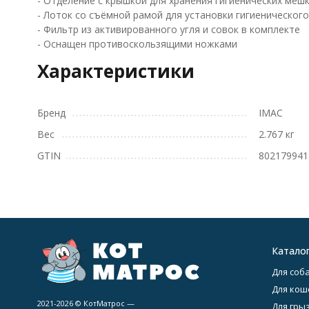
- Отделение с крышкой для хранения гигиенических меш
- Лоток со съёмной рамой для установки гигиеническог
- Фильтр из активированного угля и совок в комплекте
- Оснащен противоскользящими ножками
Характеристики
Бренд
IMAC
Вес
2.767 кг
GTIN
802179941
Катало
Для соба
Для кош
2021-2026 © КотМатрос —
Для гры