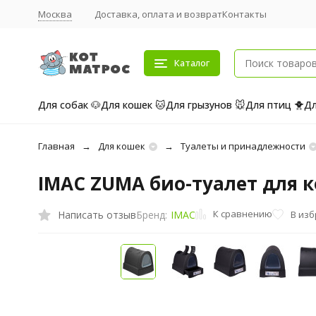
Москва
Доставка, оплата и возврат
Контакты
Каталог
Для собак 🐶
Для кошек 🐱
Для грызунов 🐭
Для птиц 🐥
Дл
Главная
Для кошек
Туалеты и принадлежности
IMAC ZUMA био-туалет для к
К сравнению
Написать отзыв
В из
Бренд:
IMAC