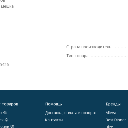
ков
о мешка
Страна производитель
Тип товара
5426
г товаров
Помощь
Бренды
к 🐶
Доставка, оплата и возврат
Alleva
ек 🐱
Контакты
Best Dinner
зунов 🐭
Blitz