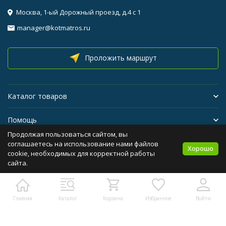
Москва, 1-ый Дорожный проезд, д.4 с 1
manager@kotmatros.ru
Проложить маршрут
Каталог товаров
Помощь
Продолжая пользоваться сайтом, вы
Бренды
соглашаетесь на использование нами файлов
Хорошо
cookie, необходимых для корректной работы
сайта.
Политика персональных данных
Карта сайта
Главная
Каталог
Корзина
Избранное
Войти