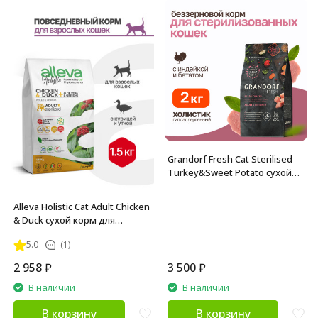
Grandorf Fresh Cat Sterilised
Turkey&Sweet Potato сухой
беззерновой корм с живыми
пробиотиками для взрослых
Alleva Holistic Cat Adult Chicken
стерилизованных кошек с
& Duck сухой корм для
индейкой и бататом - 2 кг
взрослых кошек с курицей и
5.0
(1)
уткой, алое вера и
женьшенем - 1,5 кг
2 958
₽
3 500
₽
В наличии
В наличии
В корзину
В корзину