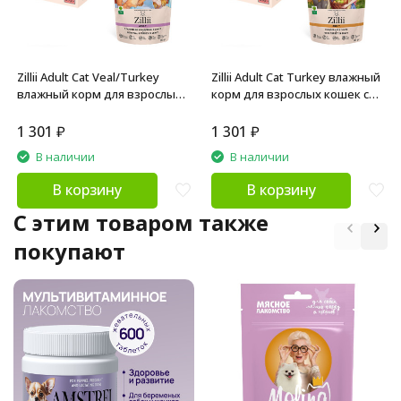
Zillii Adult Cat Veal/Turkey
Zillii Adult Cat Turkey влажный
влажный корм для взрослых
корм для взрослых кошек с
кошек с телятиной и
индейкой в соусе, в паучах -
индейкой в соусе, в паучах -
85 х 12 шт
1 301
₽
1 301
₽
85 г х 12 шт
В наличии
В наличии
В корзину
В корзину
C этим товаром также
покупают