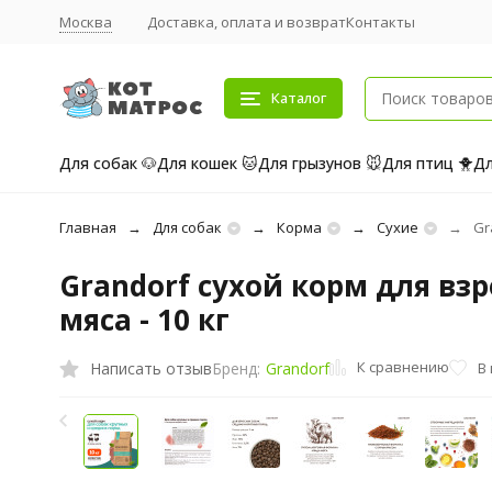
Москва
Доставка, оплата и возврат
Контакты
Каталог
Для собак 🐶
Для кошек 🐱
Для грызунов 🐭
Для птиц 🐥
Дл
Главная
Для собак
Корма
Сухие
Gr
Grandorf сухой корм для вз
мяса - 10 кг
К сравнению
Написать отзыв
В
Бренд:
Grandorf