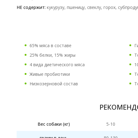
НЕ содержит:
кукурузу, пшеницу, свеклу, горох, субпроду
65% мяса в составе
Г
25% белки, 15% жиры
Т
4 вида диетического мяса
1
Живые пробиотики
Т
Низкозерновой состав
Т
РЕКОМЕНД
Вес собаки (кг)
5-10
грамм в день
80-130