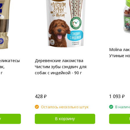
Molina ла
Утиные но
еликатесы
Деревенские лакомства
ак,
Чистим зубы сэндвич для
 г
собак с индейкой - 90 г
428
₽
1 093
₽
Осталось несколько штук
В нали
у
В корзину