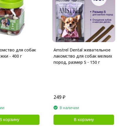
K
в
"
г
комство для собак
Amstrel Dental жевательное
жки - 400 г
лакомство для собак мелких
пород, размер S - 150 г
249
₽
4
чии
В наличии
В корзину
В корзину