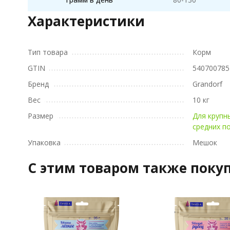
Характеристики
Тип товара
Корм
GTIN
540700785
Бренд
Grandorf
Вес
10 кг
Размер
Для крупн
средних п
Упаковка
Мешок
C этим товаром также поку