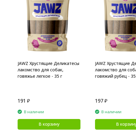
JAWZ Хрустящие Деликатесы
JAWZ Хрустящие Д
лакомство для собак,
лакомство для соб
говяжье легкое - 35 г
говяжий рубец - 35
191
₽
197
₽
В наличии
В наличии
В корзину
В корзин