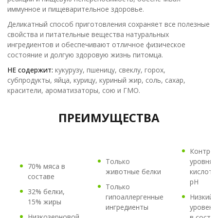
иммунное и пищеварительное здоровье.
Деликатный способ приготовления сохраняет все полезные
свойства и питательные вещества натуральных
ингредиентов и обеспечивают отличное физическое
состояние и долгую здоровую жизнь питомца.
НЕ содержит:
кукурузу, пшеницу, свеклу, горох,
субпродукты, яйца, курицу, куриный жир, соль, сахар,
красители, ароматизаторы, сою и ГМО.
ПРЕИМУЩЕСТВА
Контро
Только
уровня
70% мяса в
животные белки
кислотн
составе
рН
Только
32% белки,
гипоаллергенные
Низкий
15% жиры
ингредиенты
уровень
Низкозерновой
в соста