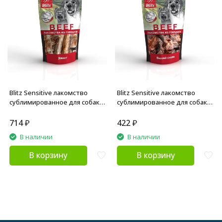
Blitz Sensitive лакомство
Blitz Sensitive лакомство
сублимированное для собак
сублимированное для собак
"Хвост" - 100 г
"Бычий стейк" - 55 г
714
₽
422
₽
В наличии
В наличии
В корзину
В корзину