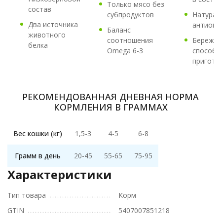
Только мясо без
состав
субпродуктов
Натурал
Два источника
антиокс
Баланс
животного
соотношения
Бережн
белка
Omega 6-3
способ
пригото
РЕКОМЕНДОВАННАЯ ДНЕВНАЯ НОРМА
КОРМЛЕНИЯ В ГРАММАХ
Вес кошки (кг)
1,5-3
4-5
6-8
Грамм в день
20-45
55-65
75-95
Характеристики
Тип товара
Корм
GTIN
5407007851218