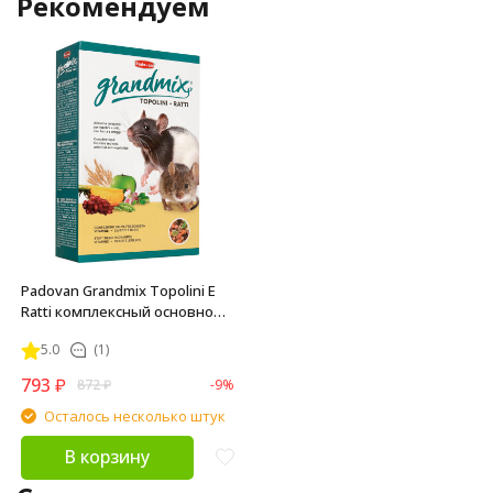
Рекомендуем
Padovan Grandmix Topolini E
Ratti комплексный основной
корм для взрослых мышей и
5.0
(1)
крыс - 1 кг
793
₽
872
₽
-9%
Осталось несколько штук
В корзину