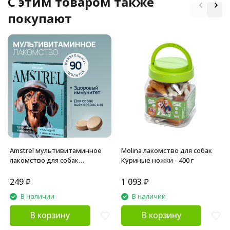
C этим товаром также
покупают
Amstrel мультивитаминное
Molina лакомство для собак
лакомство для собак
Куриные ножки - 400 г
"Здоровый иммунитет" с
кальцием и морскими
249
₽
1 093
₽
водорослями - 90 таблеток
В наличии
В наличии
В корзину
В корзину