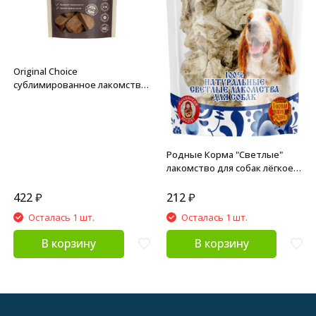
Original Choice
сублимированное лакомство
для собак мелких и средних
пород наггетсы из индейки с
тыквой - 60 г
Родные Корма "Светлые"
лакомство для собак лёгкое
говяжье - 10 г
422
₽
212
₽
Осталась 1 шт.
Осталась 1 шт.
В корзину
В корзину