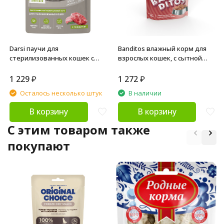
Darsi паучи для
Banditos влажный корм для
стерилизованных кошек с
взрослых кошек, с сытной
говядиной - 85 г х 32 шт
говядиной, кусочки в желе, в
паучах - 75 г x 24 шт
1 229
₽
1 272
₽
Осталось несколько штук
В наличии
В корзину
В корзину
C этим товаром также
покупают