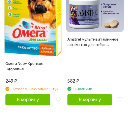
Amstrel мультивитаминное
лакомство для собак
"Здоровье и сила" с кальцием
и омега-3 - 600 таблеток
Омега Neo+ Крепкое
Здоровье
витаминизированное
лакомство для собак, с
249
₽
582
₽
морскими водорослями - 90
Осталось несколько штук
В наличии
таблеток
В корзину
В корзину