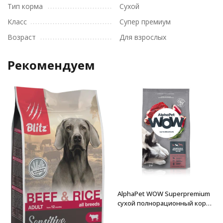
Тип корма
Сухой
Класс
Супер премиум
Возраст
Для взрослых
Рекомендуем
AlphaPet WOW Superpremium
сухой полнорационный корм
для взрослых собак средних
пород с говядиной и