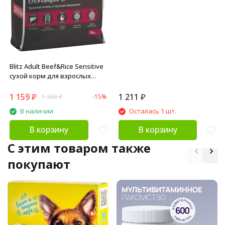
сердцем - 2 кг
Blitz Adult Beef&Rice Sensitive
сухой корм для взрослых
собак всех пород с
чувствительным
1 159
₽
1 211
₽
1 363
₽
-15%
пищеварением с говядиной и
В наличии
Осталась 1 шт.
рисом - 1,8 кг
В корзину
В корзину
C этим товаром также
покупают