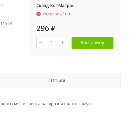
ва
Склад КотМатрос:
Осталось 2 шт.
711564
296
₽
В корзину
Отзывы
орного мясаягненка раздразнят даже самую