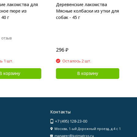
ие лакомства для
Деревенские лакомства
ное пюре из
Мясные колбаски из утки для
 40 г
собак - 45 г
 отзыв
296
₽
3
ь 1 шт.
Осталось 2 шт.
В корзину
В корзину
Контакты
+7 (495) 128-23-00
Москва, 1-ый Дорожный проезд, д.4 с 1
manager@kotmatros.ru