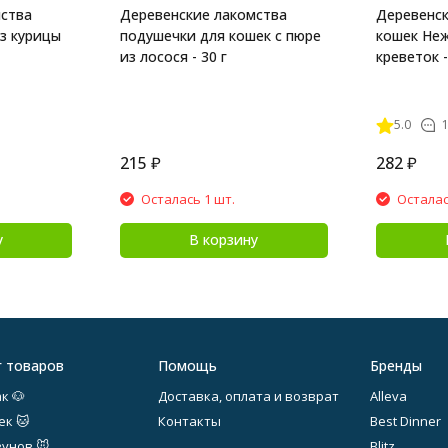
мства
Деревенские лакомства
Деревенск
з курицы
подушечки для кошек с пюре
кошек Неж
из лосося - 30 г
креветок -
5.0
1
215
₽
282
₽
Осталась 1 шт.
Осталас
у
В корзину
г товаров
Помощь
Бренды
к 🐶
Доставка, оплата и возврат
Alleva
ек 🐱
Контакты
Best Dinner
зунов 🐭
Blitz