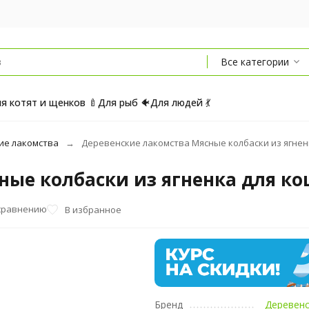
Все категории
я котят и щенков 🍼
Для рыб 🐠
Для людей 💃
ие лакомства
Деревенские лакомства Мясные колбаски из ягненка
ые колбаски из ягненка для кош
сравнению
В избранное
Бренд
Деревен