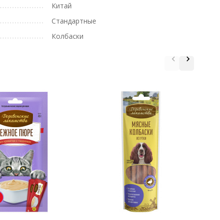
Китай
Стандартные
Колбаски
Д
м
п