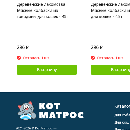
Деревенские лакомства
Деревенские лако
Мясные колбаски из
Мясные колбаски и
говядины для кошек - 45 г
для кошек - 45 г
296
₽
296
₽
Осталась 1 шт.
Осталась 1 шт.
В корзину
В корзин
Катало
Для соба
Для кош
2021-2026 © КотМатрос —
Для гры