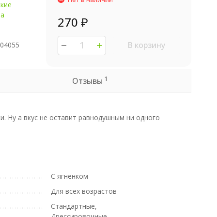
ские
ва
270
₽
В корзину
504055
1
Отзывы
. Ну а вкус не оставит равнодушным ни одного
С ягненком
Для всех возрастов
Стандартные,
Дрессировочные