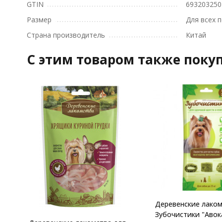
GTIN
693203250
Размер
Для всех 
Страна производитель
Китай
C этим товаром также поку
Деревенские лако
Зубочистики "Авок