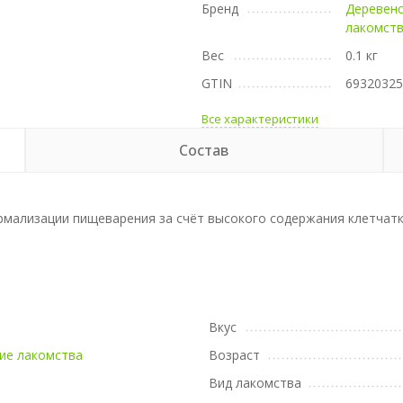
Бренд
Деревен
лакомст
Вес
0.1 кг
GTIN
6932032
Все характеристики
Состав
ализации пищеварения за счёт высокого содержания клетчатки
а
Вкус
ие лакомства
Возраст
Вид лакомства