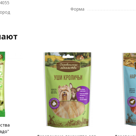
4055
Форма
пород
пают
мства
адо"