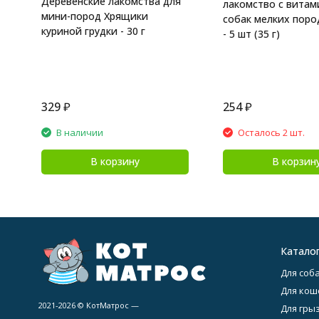
Деревенские лакомства для
лакомство с витам
мини-пород Хрящики
собак мелких пород
куриной грудки - 30 г
- 5 шт (35 г)
329
₽
254
₽
В наличии
Осталось 2 шт.
В корзину
В корзин
Катало
Для соба
Для кош
2021-2026 © КотМатрос —
Для гры