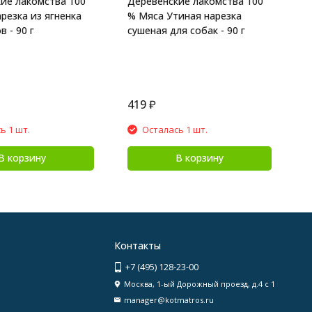
ие лакомства 100
Деревенские лакомства 100
резка из ягненка
% Мяса Утиная нарезка
 - 90 г
сушеная для собак - 90 г
419
₽
2
ь 1 шт.
Осталась 1 шт.
В корзину
В корзину
Контакты
+7 (495) 128-23-00
Москва, 1-ый Дорожный проезд, д.4 с 1
manager@kotmatros.ru