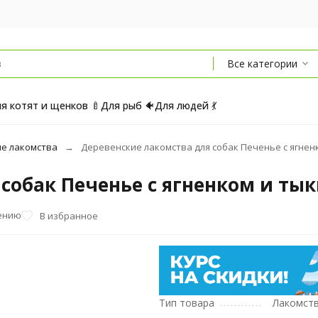
Все категории
я котят и щенков 🍼
Для рыб 🐠
Для людей 💃
е лакомства
Деревенские лакомства для собак Печенье с ягненко
обак Печенье с ягненком и тыкв
ению
В избранное
Тип товара
Лакомст