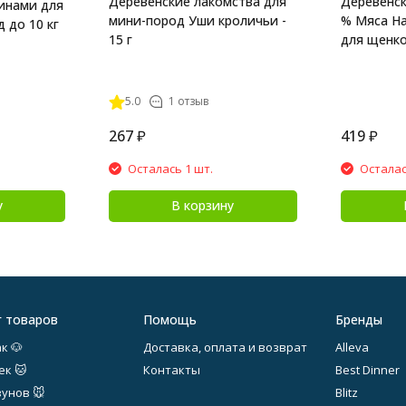
Деревенские лакомства для
Деревенск
инами для
мини-пород Уши кроличьи -
% Мяса На
 до 10 кг
15 г
для щенков
5.0
1 отзыв
267
₽
419
₽
Осталась 1 шт.
Осталас
у
В корзину
г товаров
Помощь
Бренды
к 🐶
Доставка, оплата и возврат
Alleva
ек 🐱
Контакты
Best Dinner
зунов 🐭
Blitz