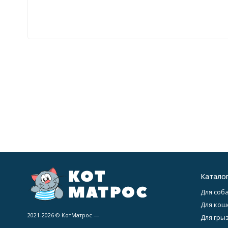
Катало
Для соба
Для кош
2021-2026 © КотМатрос —
Для гры