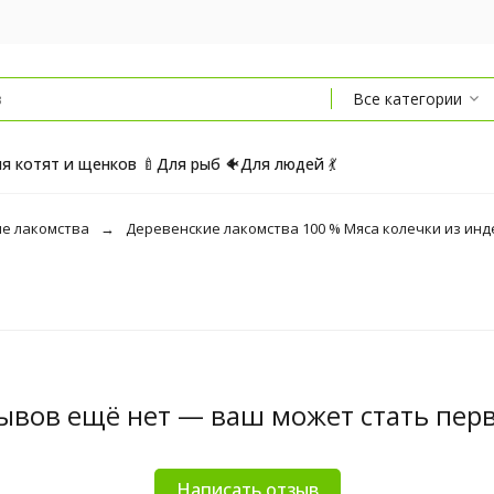
Все категории
я котят и щенков 🍼
Для рыб 🐠
Для людей 💃
е лакомства
Деревенские лакомства 100 % Мяса колечки из инде
ывов ещё нет — ваш может стать пер
Написать отзыв