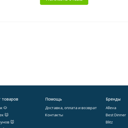
г товаров
Помощь
Бренды
к 🐶
Доставка, оплата и возврат
Alleva
ек 🐱
Контакты
Best Dinner
зунов 🐭
Blitz