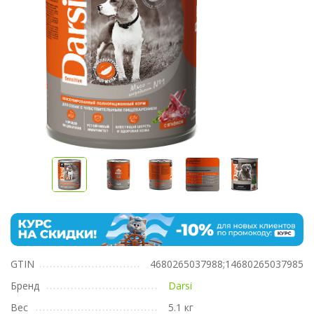
GTIN
4680265037988;14680265037985
Бренд
Darsi
Вес
5.1 кг