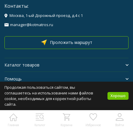
Контакты:
Москва, 1-ый Дорожный проезд, д.4 с 1
manager@kotmatros.ru
Проложить маршрут
Каталог товаров
Помощь
Продолжая пользоваться сайтом, вы
Бренды
соглашаетесь на использование нами файлов
Хорошо
cookie, необходимых для корректной работы
сайта.
Политика персональных данных
Карта сайта
Главная
Каталог
Корзина
Избранное
Войти