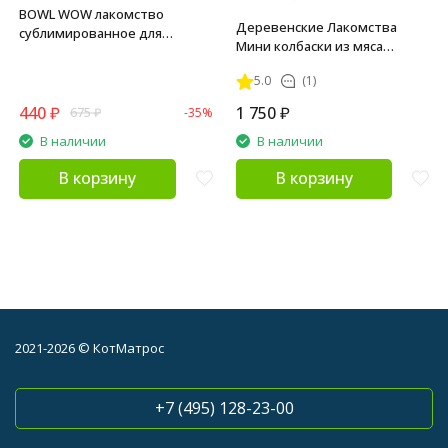
BOWL WOW лакомство
Деревенские Лакомства
сублимированное для
Мини колбаски из мяса
взрослых собак и щенков
курицы для собак - 8 г х 50 шт
всех пород, рубец говяжий -
5.0
(1)
65 г
440
₽
1 750
₽
675
₽
-35%
В наличии
В наличии
В корзину
В корзину
2021-2026 © КотМатрос
+7 (495) 128-23-00