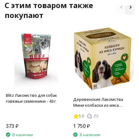
C этим товаром также
покупают
Blitz Лакомство для собак
Деревенские Лакомства
говяжьи семенники - 43 г
Мини колбаски из мяса
курицы для собак - 8 г х 50 шт
5.0
(1)
373
₽
1 750
₽
В наличии
В наличии